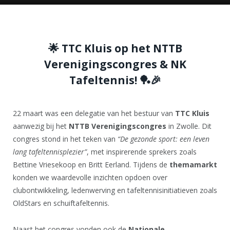
🌟 TTC Kluis op het NTTB
Verenigingscongres & NK
Tafeltennis! 🏓🎉
22 maart was een delegatie van het bestuur van
TTC Kluis
aanwezig bij het
NTTB Verenigingscongres
in Zwolle. Dit
congres stond in het teken van
“De gezonde sport: een leven
lang tafeltennisplezier”
, met inspirerende sprekers zoals
Bettine Vriesekoop en Britt Eerland. Tijdens de
themamarkt
konden we waardevolle inzichten opdoen over
clubontwikkeling, ledenwerving en tafeltennisinitiatieven zoals
OldStars en schuiftafeltennis.
Naast het congres vonden ook de
Nationale