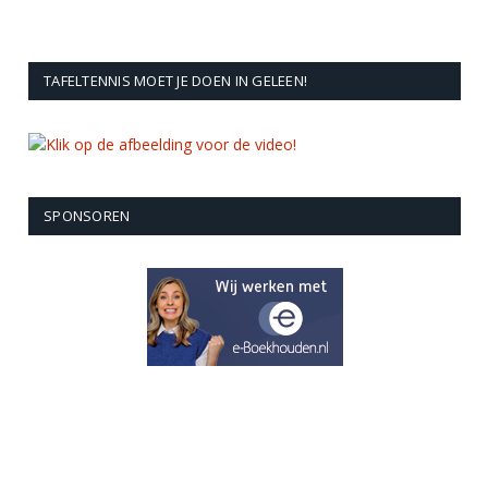
TAFELTENNIS MOET JE DOEN IN GELEEN!
SPONSOREN