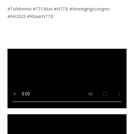
#Tafeltennis #TTCKluis #NTTB #Verenigingscongres
#NK2025 #90JaarNTTB