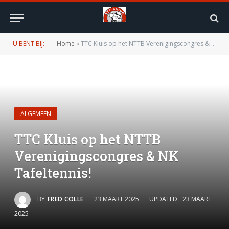
U BENT BIJ:
Home
»
TTC Kluis op het NTTB Verenigingscongres & NK Tafeltennis!
ALGEMEEN
TTC Kluis op het NTTB
Verenigingscongres & NK
Tafeltennis!
BY
FRED COLLE
23 MAART 2025
UPDATED:
23 MAART
2025