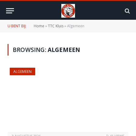
U BENT BIJ:
Home
»
TTC Kluis
»
Algemeen
BROWSING:
ALGEMEEN
ALGEMEEN
3 AUGUSTUS 2026
41
VIEWS