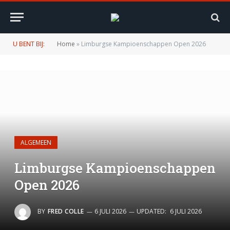
U BENT BIJ:
Home
»
Limburgse Kampioenschappen Open 2026
ALGEMEEN
Limburgse Kampioenschappen
Open 2026
BY
FRED COLLE
6 JULI 2026
UPDATED:
6 JULI 2026