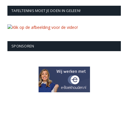
TAFELTENNIS MOET JE DOEN IN GELEEN!
SPONSOREN