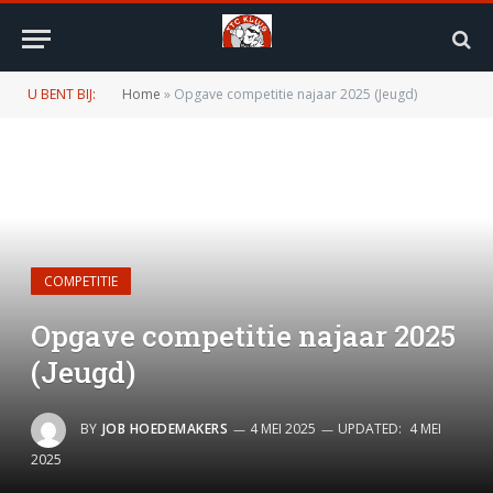
U BENT BIJ:
Home
»
Opgave competitie najaar 2025 (Jeugd)
COMPETITIE
Opgave competitie najaar 2025
(Jeugd)
BY
JOB HOEDEMAKERS
4 MEI 2025
UPDATED:
4 MEI
2025