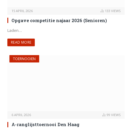
15 APRIL 2026
133
VIEWS
Opgave competitie najaar 2026 (Senioren)
Laden…
READ MORE
TOERNOOIEN
6 APRIL 2026
99
VIEWS
A-ranglijsttoernooi Den Haag