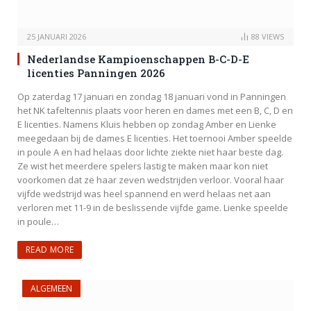
25 JANUARI 2026
88
VIEWS
Nederlandse Kampioenschappen B-C-D-E
licenties Panningen 2026
Op zaterdag 17 januari en zondag 18 januari vond in Panningen
het NK tafeltennis plaats voor heren en dames met een B, C, D en
E licenties. Namens Kluis hebben op zondag Amber en Lienke
meegedaan bij de dames E licenties. Het toernooi Amber speelde
in poule A en had helaas door lichte ziekte niet haar beste dag.
Ze wist het meerdere spelers lastig te maken maar kon niet
voorkomen dat ze haar zeven wedstrijden verloor. Vooral haar
vijfde wedstrijd was heel spannend en werd helaas net aan
verloren met 11-9 in de beslissende vijfde game. Lienke speelde
in poule…
READ MORE
ALGEMEEN