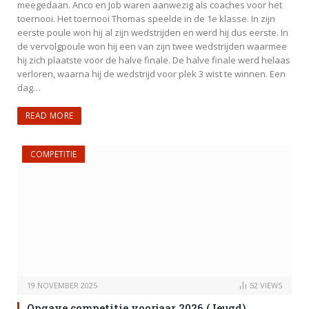
meegedaan. Anco en Job waren aanwezig als coaches voor het
toernooi. Het toernooi Thomas speelde in de 1e klasse. In zijn
eerste poule won hij al zijn wedstrijden en werd hij dus eerste. In
de vervolgpoule won hij een van zijn twee wedstrijden waarmee
hij zich plaatste voor de halve finale. De halve finale werd helaas
verloren, waarna hij de wedstrijd voor plek 3 wist te winnen. Een
dag…
READ MORE
COMPETITIE
19 NOVEMBER 2025
52
VIEWS
Opgave competitie voorjaar 2026 (Jeugd)