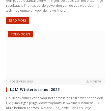
een gedeeld aantal overwinningen. Op basis van het onderlinge
resultaat is Thomas derde geworden van de zes waardoor hij
zich mag opmaken voor de halve finale…
READ MORE
TOERNOOIEN
9 DECEMBER 2025
74
VIEWS
LJM Wintertoernooi 2025
Op 30 november vond voor het eerst in lange tijd weer eens een
LJM (Limburgse Jeugd Masters) plaats in Swalmen. namens TTC
Kluis hebben Thomas, Wouter, Ties, Jamie, Chris en Eefje