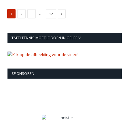
Next
…
1
2
3
12
TAFELTENNIS MOET JE DOEN IN GELEEN!
SPONSOREN